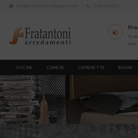
info@fratantoniarredamenti.com
0746.481965
Pro
Vi ai
idee
CUCINE
CAMERE
CAMERETTE
BAGNI