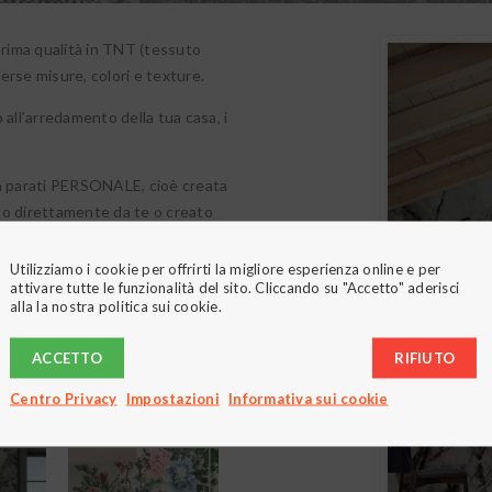
 prima qualità in TNT (tessuto
erse misure, colori e texture.
o all’arredamento della tua casa, i
 da parati PERSONALE, cioè creata
ito direttamente da te o creato
Utilizziamo i cookie per offrirti la migliore esperienza online e per
oporzionalmente in base agli
attivare tutte le funzionalità del sito. Cliccando su "Accetto" aderisci
rfette e niente sprechi!
alla la nostra politica sui cookie.
ateci
.
ACCETTO
RIFIUTO
Centro Privacy
Impostazioni
Informativa sui cookie