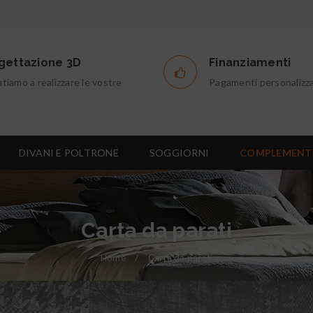
gettazione 3D
Finanziamenti
utiamo a realizzare le vostre
Pagamenti personalizza
DIVANI E POLTRONE
SOGGIORNI
COMPLEMENT
Carta da parati
Home
/
Carta da parati