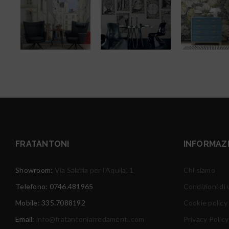
FRATANTONI
INFORMAZ
Showroom:
Via Salaria per l'Aquila, 1
Chi siamo
Telefono: 0746.481965
Condizioni di u
Mobile: 335.7088192
Cookie policy
Email:
info@fratantoniarredamenti.com
Privacy Policy