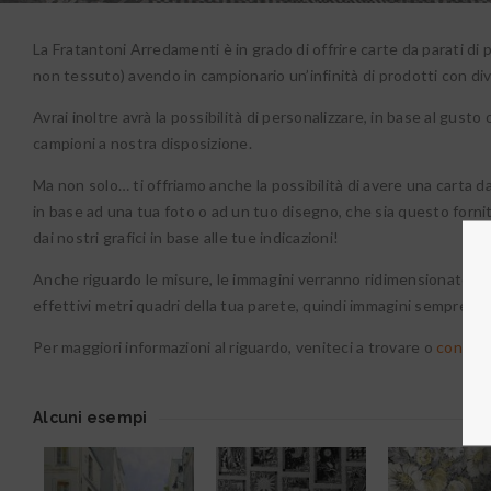
La Fratantoni Arredamenti è in grado di offrire carte da parati di
non tessuto) avendo in campionario un’infinità di prodotti con div
Avrai inoltre avrà la possibilità di personalizzare, in base al gusto 
campioni a nostra disposizione.
Ma non solo… ti offriamo anche la possibilità di avere una carta
in base ad una tua foto o ad un tuo disegno, che sia questo forn
dai nostri grafici in base alle tue indicazioni!
Anche riguardo le misure, le immagini verranno ridimensionate pr
effettivi metri quadri della tua parete, quindi immagini sempre pe
Per maggiori informazioni al riguardo, veniteci a trovare o
contatt
Alcuni esempi