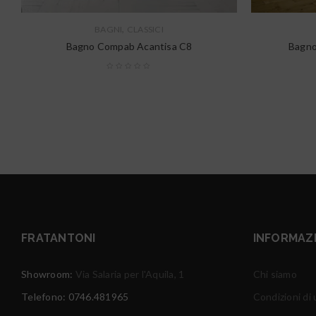
,
BAGNI
CLASSICI
Bagno Compab Acantisa C8
Bagn
FRATANTONI
INFORMAZ
Showroom:
Via Salaria per l'Aquila, 1
Chi siamo
Telefono: 0746.481965
Condizioni di u