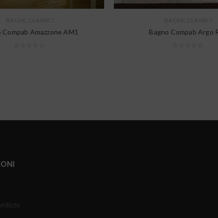
,
,
BAGNI
CLASSICI
BAGNI
CLASSICI
o Compab Amazzone AM1
Bagno Compab Argo 
IONI
tilizzo