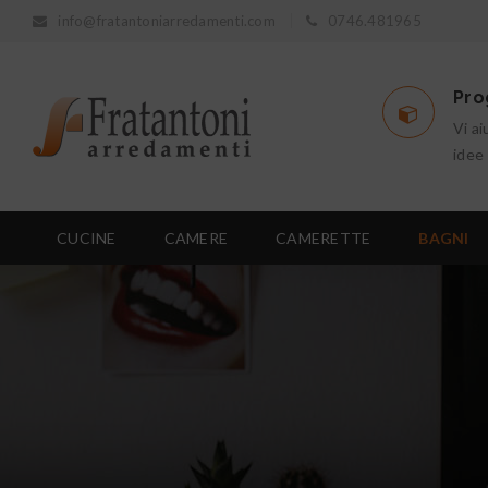
info@fratantoniarredamenti.com
0746.481965
Pro
Vi ai
idee
CUCINE
CAMERE
CAMERETTE
BAGNI