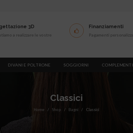
gettazione 3D
Finanziamenti
utiamo a realizzare le vostre
Pagamenti personalizza
DIVANI E POLTRONE
SOGGIORNI
COMPLEMENT
Classici
Home
/
Shop
/
Bagni
/
Classici