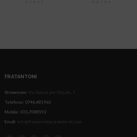
FRATANTONI
Showroom:
Via Salaria per l'Aquila, 1
Telefono: 0746.481965
Mobile: 335.7088192
Email:
info@fratantoniarredamenti.com