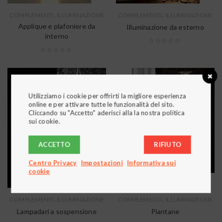
,
,
COMPLEMENTI
ILLUMINAZIONE
COMPLEMENTI
ILLUMINAZIONE
Applique e plafoniere da
Illuminazione da esterno
interno
Utilizziamo i cookie per offrirti la migliore esperienza
online e per attivare tutte le funzionalità del sito.
Cliccando su "Accetto" aderisci alla la nostra politica
sui cookie.
ACCETTO
RIFIUTO
Centro Privacy
Impostazioni
Informativa sui
cookie
,
,
COMPLEMENTI
ILLUMINAZIONE
COMPLEMENTI
ILLUMINAZIONE
Lampadari a sospensione
Piantane