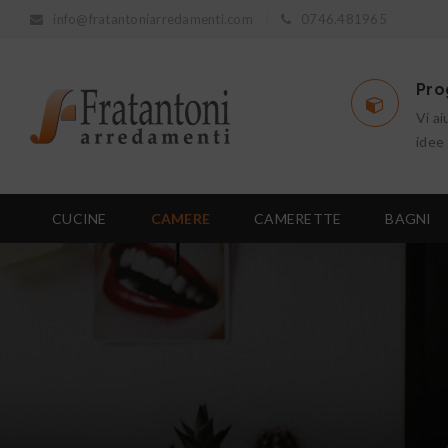
info@fratantoniarredamenti.com
0746.481965
Pro
Vi ai
idee
CUCINE
CAMERE
CAMERETTE
BAGNI