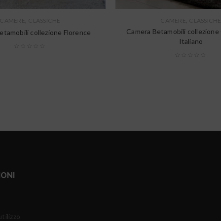
,
,
CAMERE
CLASSICHE
CAMERE
CLASSICH
Camera Betamobili collezion
tamobili collezione Florence
Italiano
IONI
tilizzo