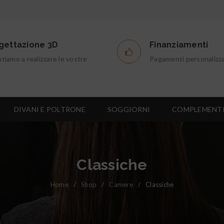
gettazione 3D
Finanziamenti
utiamo a realizzare le vostre
Pagamenti personalizza
DIVANI E POLTRONE
SOGGIORNI
COMPLEMENT
Classiche
Home
/
Shop
/
Camere
/
Classiche