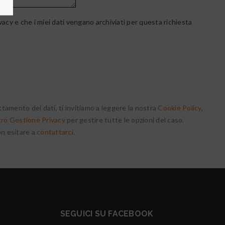
vacy e che i miei dati vengano archiviati per questa richiesta
ttamento dei dati, ti invitiamo a leggere la nostra
Cookie Policy
,
ro Gestione Privacy
per gestire tutte le opzioni del caso.
on esitare a
contattarci
.
SEGUICI SU FACEBOOK