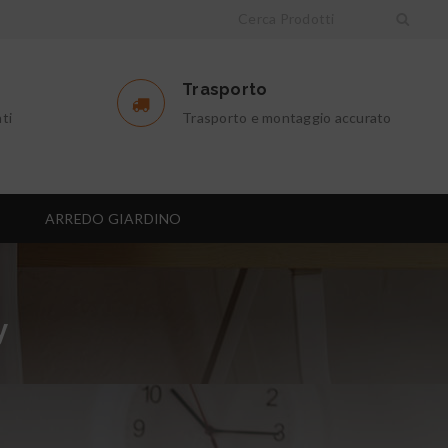
Trasporto
ti
Trasporto e montaggio accurato
I
ARREDO GIARDINO
y