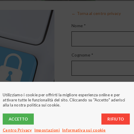
← Torna al centro privacy
Nome *
Cognome *
Email *
Utilizziamo i cookie per offrirti la migliore esperienza online e per
attivare tutte le funzionalità del sito. Cliccando su "Accetto" aderisci
alla la nostra politica sui cookie.
e dei dati del sito
Messaggio *
ACCETTO
RIFIUTO
vostri dati e l’uso che ne
Centro Privacy
Impostazioni
Informativa sui cookie