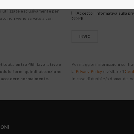
rnite tramite il modulo form
o utilizzate esclusivamente per
Accetto l'informativa sulla pri
 sito non viene salvato alcun
GDPR.
fettuata entro 48h lavorative e
Per maggiori informazioni sul tra
 modulo form, quindi attenzione
la
Privacy Policy
e visitare il
Cent
te accedere normalmente.
In caso di dubbi e/o domande, n
IONI