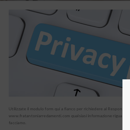
Utilizzate il modulo form qui a fianco per richiedere al Responsabil
www.fratantoniarredamenti.com qualsiasi informazione riguardo i 
facciamo.