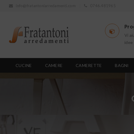
info@fratantoniarredamenti.com
0746.481965
Pro
Vi ai
idee
CUCINE
CAMERE
CAMERETTE
BAGNI