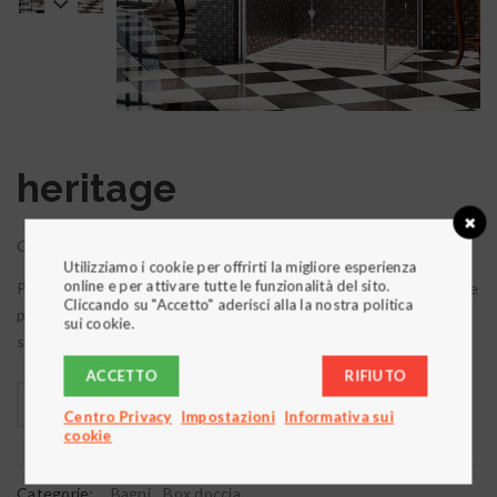
heritage
Chiusura doccia con cristallo decorato.
Utilizziamo i cookie per offrirti la migliore esperienza
online e per attivare tutte le funzionalità del sito.
Parzialmente intelaiata, con meccanismo di sollevamento porta e
Cliccando su "Accetto" aderisci alla la nostra politica
profilo raccogligoccia sottoporta, cristallo sagomato e
sui cookie.
serigrafato, maniglia e profili con pomello “Cristal”.
ACCETTO
RIFIUTO
Centro Privacy
Impostazioni
Informativa sui
cookie

        Aggiungi alla lista dei desideri
Categorie:
Bagni
,
Box doccia