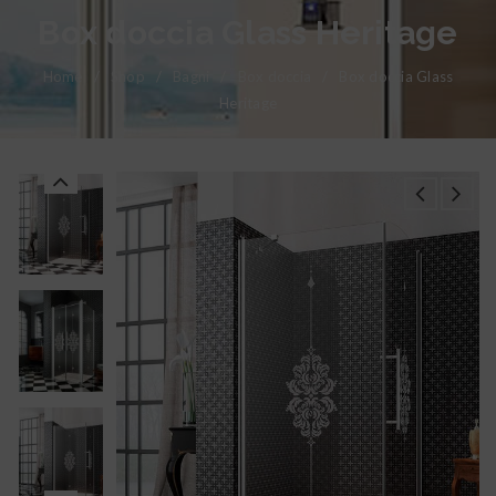
Box doccia Glass Heritage
Home
/
Shop
/
Bagni
/
Box doccia
/
Box doccia Glass
Heritage