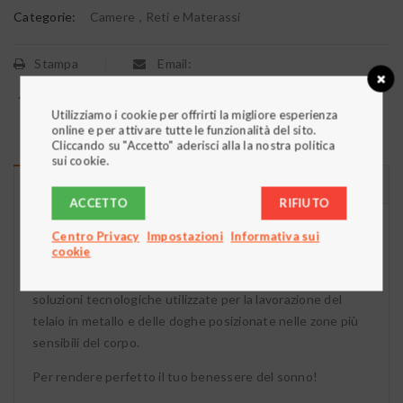
Categorie:
Camere
,
Reti e Materassi
Stampa
Email:
Utilizziamo i cookie per offrirti la migliore esperienza
online e per attivare tutte le funzionalità del sito.
Cliccando su "Accetto" aderisci alla la nostra politica
sui cookie.
DESCRIZIONE
ACCETTO
RIFIUTO
Robusta e flessibile, Dogapiù 68 è la rete che ti consente
Centro Privacy
Impostazioni
Informativa sui
cookie
di godere della massima stabilità e sicurezza senza
rinunciare a comfort ed ergonomia, grazie alle innovative
soluzioni tecnologiche utilizzate per la lavorazione del
telaio in metallo e delle doghe posizionate nelle zone più
sensibili del corpo.
Per rendere perfetto il tuo benessere del sonno!