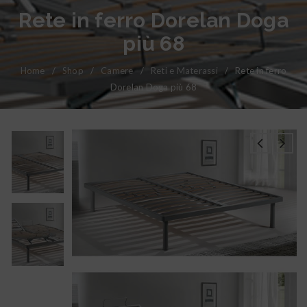
Rete in ferro Dorelan Doga
più 68
Home
/
Shop
/
Camere
/
Reti e Materassi
/
Rete in ferro
Dorelan Doga più 68