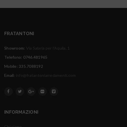
FRATANTONI
Showroom:
Via Salaria per l'Aquila, 1
Telefono: 0746.481965
Mobile: 335.7088192
Email:
info@fratantoniarredamenti.com
INFORMAZIONI
Chi siamo