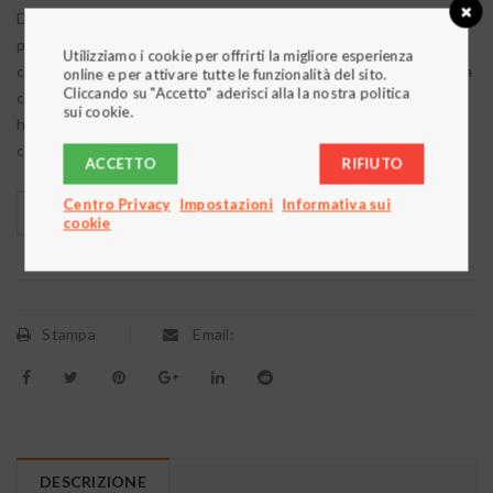
Dimensione, forma e colore possono essere scelti in base ai
propri gusti e alle proprie esigenze. Con la stampa Digital e le
Utilizziamo i cookie per offrirti la migliore esperienza
carte da parati è possibile cambiare totalmente gli ambienti della
online e per attivare tutte le funzionalità del sito.
Cliccando su "Accetto" aderisci alla la nostra politica
casa accordandoli al proprio gusto. “Armadi e Nicchie Brooklyn”
sui cookie.
ha la capacità di trasformare in armadio qualsiasi zona della casa
con costi e tempi di realizzazione certi.
ACCETTO
RIFIUTO
Centro Privacy
Impostazioni
Informativa sui
cookie

        Aggiungi alla lista dei desideri
Stampa
Email:
DESCRIZIONE