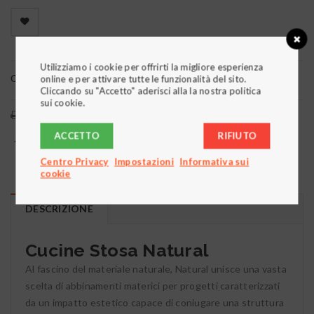

        Aggiungi alla lista dei desideri
Utilizziamo i cookie per offrirti la migliore esperienza
Categorie:
Cucine
,
Moderne
online e per attivare tutte le funzionalità del sito.
Cliccando su "Accetto" aderisci alla la nostra politica
sui cookie.
Stampa
Email:
ACCETTO
RIFIUTO
Centro Privacy
Impostazioni
Informativa sui
cookie
DESCRIZIONE
Cucine Stosa Natural
Al fascino del materiale naturale, Natural unisce una vasta
scelta di abbinamenti materici per progetti caratterizzati
da un impatto estetico capace di coniugare una struttura