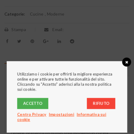
Categorie:
Cucine
,
Moderne
Stampa
Email:
DESCRIZIONE
Utilizziamo i cookie per offrirti la migliore esperienza
online e per attivare tutte le funzionalità del sito.
Cliccando su "Accetto" aderisci alla la nostra politica
Cucine Stosa Mood, soluzioni
sui cookie.
senza limiti
ACCETTO
RIFIUTO
Stosa Mood è la cucina moderna che disegna lo spazio
giorno unendo kitchen e living con una soluzione di
Centro Privacy
Impostazioni
Informativa sui
continuità dallo stile sofisticato e discreto. La nuovissima
cookie
finitura impiallacciata olmo, nei due colori naturale e
cenere, presenta un nuovo stile moderno in cucina,