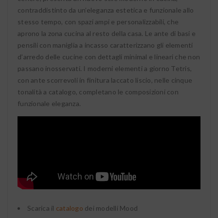
contraddistinto da un’eleganza estetica e funzionale allo
stesso tempo, con spazi ampi e personalizzabili, che
aprono la zona cucina al resto della casa. Le ante di basi e
pensili con maniglia a incasso caratterizzano gli elementi
d’arredo delle cucine con dettagli minimal e lineari che non
passano inosservati. I moderni elementi a giorno Tetris,
con ante scorrevoli in finitura laccato liscio, nelle cinque
tonalità a catalogo, completano le composizioni con
funzionale eleganza.
Scarica il
catalogo
dei modelli Mood