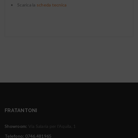
Scarica la
scheda tecnica
FRATANTONI
Showroom:
Via Salaria per l'Aquila, 1
Telefono: 0746.481965