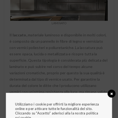
LAMINATO
Il
laccato,
materiale luminoso e disponibile in molti colori,
è composto da un pannello in fibre di legno e verniciato
con vernici poliesteri e poliuretaniche. La laccatura può
essere opaca, lucida o metallizzata e ricopre tutta la
superficie. Questa tipologia è considerata più delicata del
laminato e può subire nel corso del tempo alcune
variazioni cromatiche, proprio per questo la sua qualità è
determinata dal tipo di vernice usato. Per garantire la
durata del colore le ditte che l producono utilizzano
vernici con un’ottima resistenza alla luce, ma rimane valido
il consiglio di non esporre la cucina ai raggi diretti della
Utilizziamo i cookie per offrirti la migliore esperienza
luce solare ed effettuare sempre una corretta e ripetuta
online e per attivare tutte le funzionalità del sito.
manutenzione. Per fare ciò si possono utilizzare panni
Cliccando su "Accetto" aderisci alla la nostra politica
morbidi e detersivi non abrasivi o più semplicemente un
sui cookie.