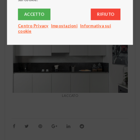
panno in micro-fibra. In caso di macchie ostinate su ante
laccate lucide può essere utilizzato dell’alcool etilico ma
ACCETTO
RIFIUTO
purché sia molto diluito.
Centro Privacy
Impostazioni
Informativa sui
cookie
LACCATO