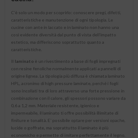
C’è solo un modo per scoprirlo: conoscere pregi, difetti,
caratteristiche e manutenzione di ogni tipologia. Le
cucine con ante in laccato e in laminato non hanno una
così evidente diversità dal punto di vista dell’impatto
estetico, ma differiscono soprattutto quanto a
caratteristiche.
Il
laminato
è un rivestimento a base di fogli impregnati
con resine fenoliche normalmente applicati a pannelli di
origine lignea. La tipologia più diffusa è chiamata laminato
HPL, acronimo di high pressure laminate, perché i fogli
sono incollati tra di loro attraverso una forte pressione in
combinazione con il calore, gli spessori possono variare da
0,6 a 1,2 mm. Materiale resistente, igienico e
impermeabile, il laminato ti offre possibilità illimitate di
finiture e tonalità. E’ possibile optare per versioni opache,
lucide o goffrate, ma soprattutto il laminato è più
economicho e permette di imitare perfettamente il legno.