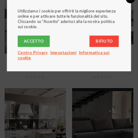
Utilizziamo i cookie per offrirti la migliore esperienza
online e per attivare tutte le funzionalità del sito.
Cliccando su "Accetto" aderisci alla la nostra politica
sui cookie.
ACCETTO
RIFIUTO
Centro Privacy
Impostazioni
Informativa sui
cookie
,
,
CUCINE
MODERNE
CUCINE
MODERNE
CUCINA STOSA Natural
Cucina Stosa York