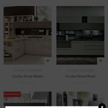
,
,
CUCINE
MODERNE
CUCINE
MODERNE
Cucina Stosa Maxim
Cucina Stosa Mood
IN EVIDENZA