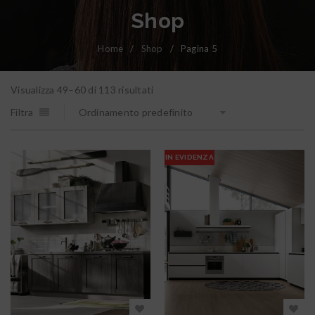
Shop
Home
/
Shop
/
Pagina 5
Visualizza 49–60 di 113 risultati
Filtra
Ordinamento predefinito
IN EVIDENZA