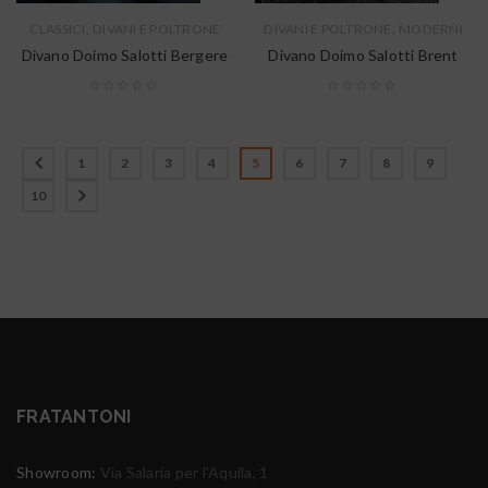
,
,
CLASSICI
DIVANI E POLTRONE
DIVANI E POLTRONE
MODERNI
Divano Doimo Salotti Bergere
Divano Doimo Salotti Brent
1
2
3
4
5
6
7
8
9
10
FRATANTONI
Showroom:
Via Salaria per l'Aquila, 1