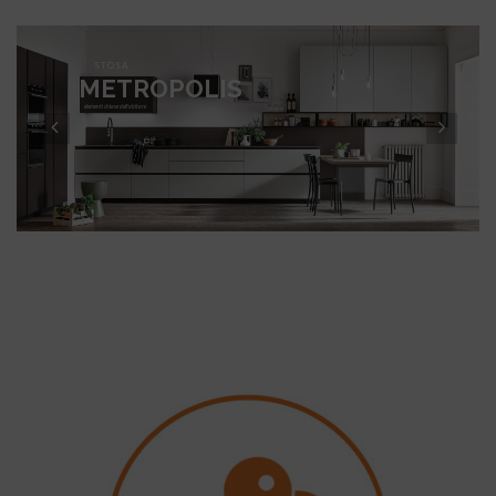
S
T
O
S
A
M
E
T
R
O
P
O
L
I
S
elementi chiave dell'abitare